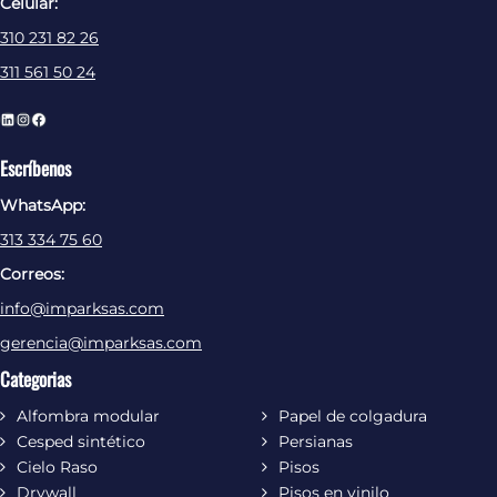
Celular:
310 231 82 26
311 561 50 24
L
I
F
i
n
a
Escríbenos
n
s
c
WhatsApp:
k
t
e
e
a
b
313 334 75 60
d
g
o
Correos:
I
r
o
info@imparksas.com
n
a
k
m
gerencia@imparksas.com
Categorias
Alfombra modular
Papel de colgadura
Cesped sintético
Persianas
Cielo Raso
Pisos
Drywall
Pisos en vinilo