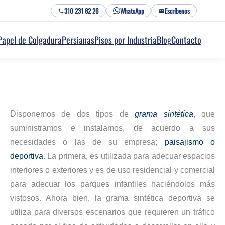
310 231 82 26
WhatsApp
Escríbenos
Papel de Colgadura
Persianas
Pisos por Industria
Blog
Contacto
Disponemos de dos tipos de
grama sintética
, que
suministramos e instalamos, de acuerdo a sus
necesidades o las de su empresa;
paisajismo o
deportiva
. La primera, es utilizada para adecuar espacios
interiores o exteriores y es de uso residencial y comercial
para adecuar los parques infantiles haciéndolos más
vistosos. Ahora bien, la grama sintética deportiva se
utiliza para diversos escenarios que requieren un tráfico