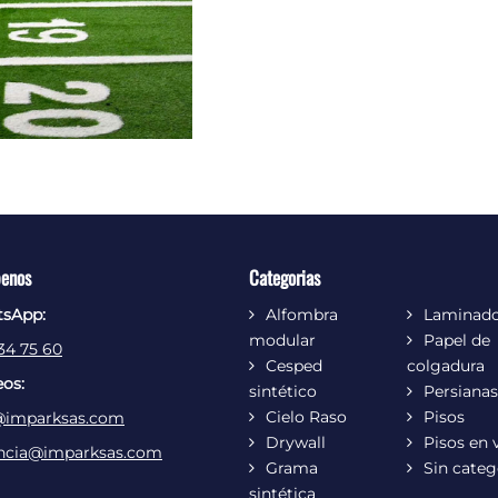
benos
Categorias
sApp:
Alfombra
Laminad
modular
Papel de
34 75 60
Cesped
colgadura
eos:
sintético
Persianas
Cielo Raso
Pisos
@imparksas.com
Drywall
Pisos en v
ncia@imparksas.com
Grama
Sin categ
sintética