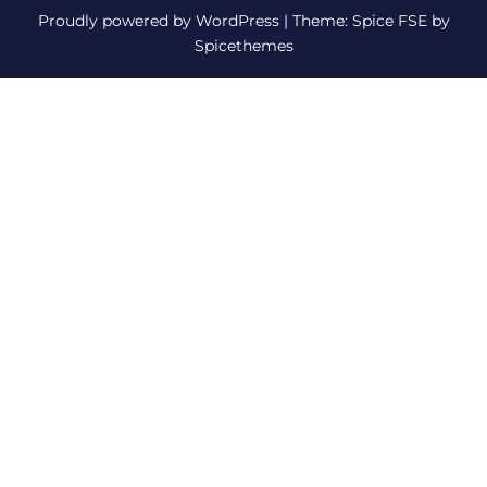
Proudly powered by
WordPress
| Theme:
Spice FSE
by
Spicethemes