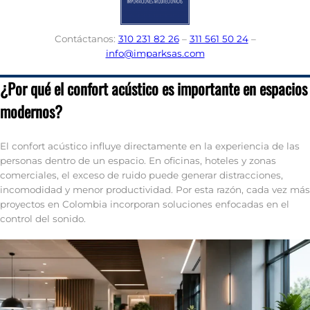
Contáctanos:
310 231 82 26
–
311 561 50 24
–
info@imparksas.com
¿Por qué el confort acústico es importante en espacios
modernos?
El confort acústico influye directamente en la experiencia de las
personas dentro de un espacio. En oficinas, hoteles y zonas
comerciales, el exceso de ruido puede generar distracciones,
incomodidad y menor productividad. Por esta razón, cada vez más
proyectos en Colombia incorporan soluciones enfocadas en el
control del sonido.