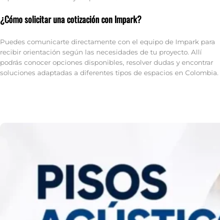
¿Cómo solicitar una cotización con Impark?
Puedes comunicarte directamente con el equipo de Impark para
recibir orientación según las necesidades de tu proyecto. Allí
podrás conocer opciones disponibles, resolver dudas y encontrar
soluciones adaptadas a diferentes tipos de espacios en Colombia.