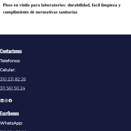
Pisos en vinilo para laboratorios: durabilidad, fácil limpieza y
cumplimiento de normativas sanitarias
Contactenos
Telefonos:
Celular:
310 231 82 26
311 561 50 24
L
I
F
i
n
a
Escríbenos
n
s
c
WhatsApp:
k
t
e
e
a
b