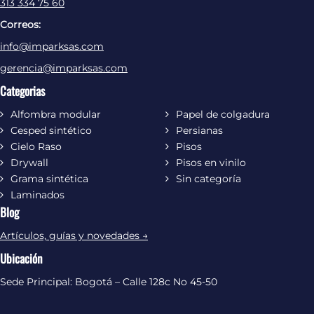
313 334 75 60
d
g
o
Correos:
I
r
o
info@imparksas.com
n
a
k
m
gerencia@imparksas.com
Categorias
Alfombra modular
Papel de colgadura
Cesped sintético
Persianas
Cielo Raso
Pisos
Drywall
Pisos en vinilo
Grama sintética
Sin categoría
Laminados
Blog
Artículos, guías y novedades →
Ubicación
Sede Principal: Bogotá – Calle 128c No 45-50