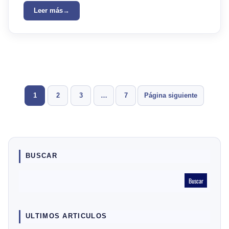
Leer más
1
2
3
…
7
Página siguiente
BUSCAR
B
Buscar
u
s
c
a
ULTIMOS ARTICULOS
r