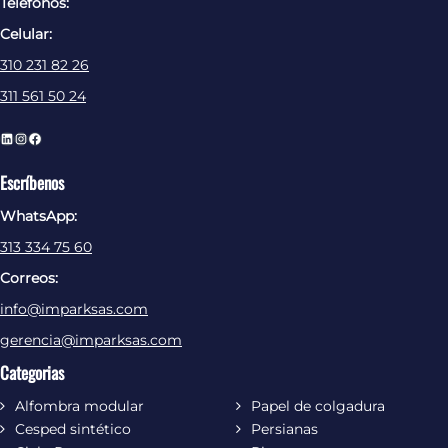
Telefonos:
Celular:
310 231 82 26
311 561 50 24
L
I
F
i
n
a
Escríbenos
n
s
c
WhatsApp:
k
t
e
e
a
b
313 334 75 60
d
g
o
Correos:
I
r
o
info@imparksas.com
n
a
k
m
gerencia@imparksas.com
Categorias
Alfombra modular
Papel de colgadura
Cesped sintético
Persianas