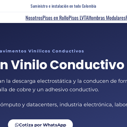
Suministro e instalación en todo Colombia
Nosotros
Pisos en Rollo
Pisos LVT
Alfombras Modulares
avimentos Vinílicos Conductivos
en Vinilo Conductivo
lan la descarga electrostática y la conducen de fo
lla de cobre y un adhesivo conductivo.
ómputo y datacenters, industria electrónica, labor
Cotiza por WhatsApp