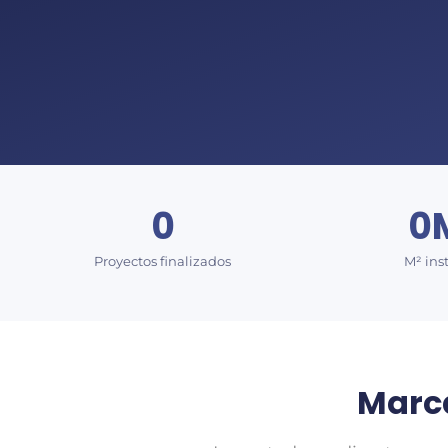
0
0
Proyectos finalizados
M² ins
Marc