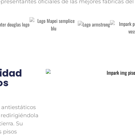
epresentantes oficiales de las mejores fábricas de
ridad
os
 antiestáticos
 redirigiéndola
ierra. Su
s pisos