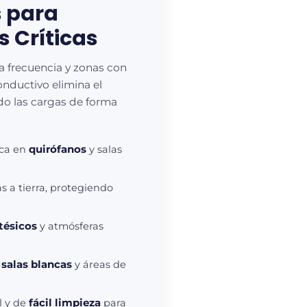
s para
s Críticas
ta frecuencia y zonas con
conductivo elimina el
do las cargas de forma
ica en
quirófanos
y salas
s a tierra, protegiendo
tésicos
y atmósferas
 salas blancas
y áreas de
l y de
fácil limpieza
para