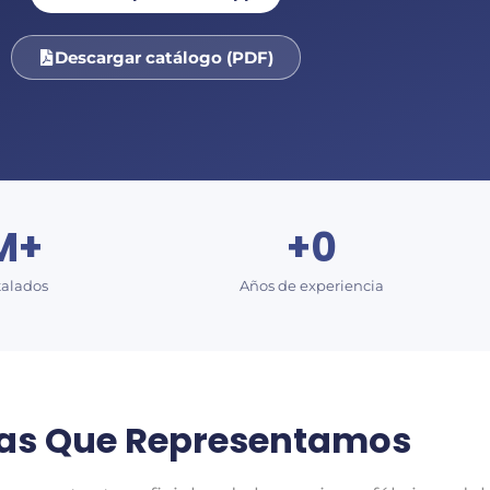
Descargar catálogo (PDF)
M+
+
0
talados
Años de experiencia
as Que Representamos