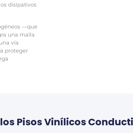
os disipativos
rogéneos —que
gra una malla
una vía
ra proteger
arga
 los Pisos Vinílicos Conduct