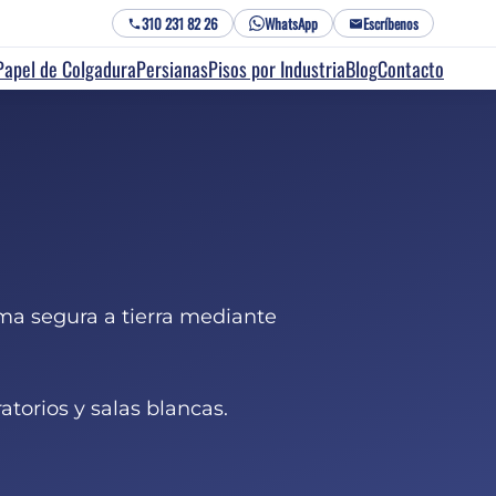
310 231 82 26
WhatsApp
Escríbenos
Papel de Colgadura
Persianas
Pisos por Industria
Blog
Contacto
rma segura a tierra mediante
atorios y salas blancas.