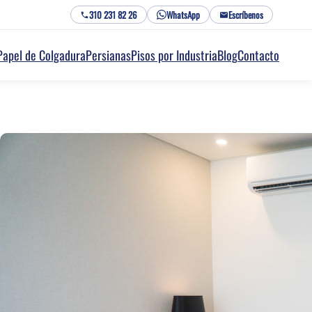
310 231 82 26
WhatsApp
Escríbenos
Papel de Colgadura
Persianas
Pisos por Industria
Blog
Contacto