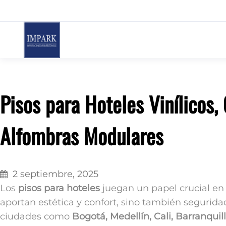
Saltar
al
contenido
Pisos para Hoteles Vinílicos
Alfombras Modulares
2 septiembre, 2025
Los
pisos para hoteles
juegan un papel crucial en 
aportan estética y confort, sino también segurida
ciudades como
Bogotá, Medellín, Cali, Barranqui