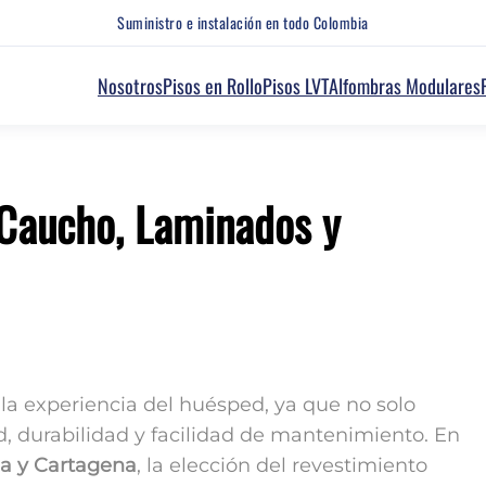
Suministro e instalación en todo Colombia
Nosotros
Pisos en Rollo
Pisos LVT
Alfombras Modulares
, Caucho, Laminados y
la experiencia del huésped, ya que no solo
d, durabilidad y facilidad de mantenimiento. En
lla y Cartagena
, la elección del revestimiento