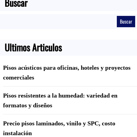
Buscar
B
Buscar
u
s
c
Ultimos Articulos
a
r
Pisos acústicos para oficinas, hoteles y proyectos
comerciales
Pisos resistentes a la humedad: variedad en
formatos y diseños
Precio pisos laminados, vinilo y SPC, costo
instalación